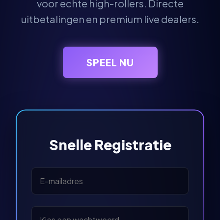
voor echte high-rollers. Directe
uitbetalingen en premium live dealers.
SPEEL NU
Snelle Registratie