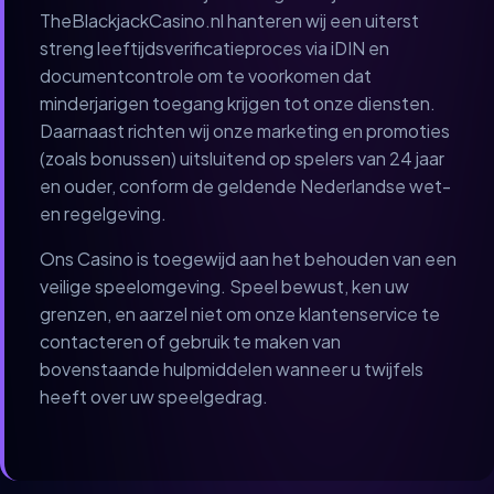
TheBlackjackCasino.nl hanteren wij een uiterst
streng leeftijdsverificatieproces via iDIN en
documentcontrole om te voorkomen dat
minderjarigen toegang krijgen tot onze diensten.
Daarnaast richten wij onze marketing en promoties
(zoals bonussen) uitsluitend op spelers van 24 jaar
en ouder, conform de geldende Nederlandse wet-
en regelgeving.
Ons Casino is toegewijd aan het behouden van een
veilige speelomgeving. Speel bewust, ken uw
grenzen, en aarzel niet om onze klantenservice te
contacteren of gebruik te maken van
bovenstaande hulpmiddelen wanneer u twijfels
heeft over uw speelgedrag.