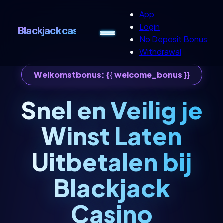
App
Login
Blackjack casino
No Deposit Bonus
Withdrawal
Welkomstbonus: {{ welcome_bonus }}
Snel en Veilig je
Winst Laten
Uitbetalen bij
Blackjack
Casino