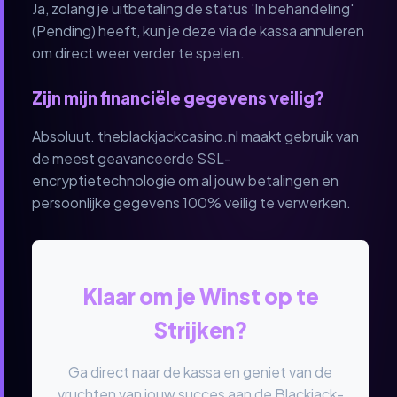
Ja, zolang je uitbetaling de status 'In behandeling'
(Pending) heeft, kun je deze via de kassa annuleren
om direct weer verder te spelen.
Zijn mijn financiële gegevens veilig?
Absoluut. theblackjackcasino.nl maakt gebruik van
de meest geavanceerde SSL-
encryptietechnologie om al jouw betalingen en
persoonlijke gegevens 100% veilig te verwerken.
Klaar om je Winst op te
Strijken?
Ga direct naar de kassa en geniet van de
vruchten van jouw succes aan de Blackjack-