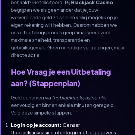
behaald? Gefeliciteerd! Bij
Blackjack Casino
begrijpen we als geen ander dat je jouw
welverdiende geld zo snel en veilig mogelijk op je
eigen rekening wilt hebben. Daarom hebben we
ons uitbetalingsproces geoptimaliseerd voor
maximale snelheid, transparantie en
gebruiksgemak. Geen onnodige vertragingen, maar
directe actie.
Hoe Vraag je een Uitbetaling
aan? (Stappenplan)
Geld opnemen via
theblackjackcasino.nl
is
eenvoudig en binnen enkele minuten geregeld.
Volg deze simpele stappen:
Log in op je account:
Ga naar
theblackjackcasino.nl en log in met je gegevens.