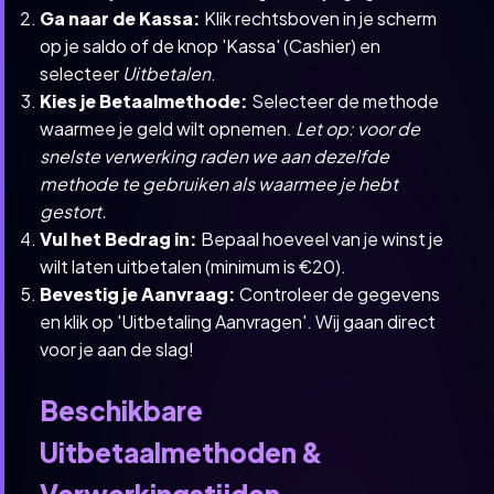
Ga naar de Kassa:
Klik rechtsboven in je scherm
op je saldo of de knop 'Kassa' (Cashier) en
selecteer
Uitbetalen
.
Kies je Betaalmethode:
Selecteer de methode
waarmee je geld wilt opnemen.
Let op: voor de
snelste verwerking raden we aan dezelfde
methode te gebruiken als waarmee je hebt
gestort.
Vul het Bedrag in:
Bepaal hoeveel van je winst je
wilt laten uitbetalen (minimum is €20).
Bevestig je Aanvraag:
Controleer de gegevens
en klik op 'Uitbetaling Aanvragen'. Wij gaan direct
voor je aan de slag!
Beschikbare
Uitbetaalmethoden &