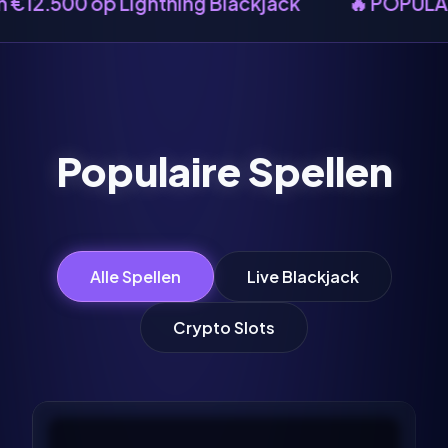
ning Blackjack
🔥 POPULAIR SPEL: VIP Infinite
Populaire Spellen
Alle Spellen
Live Blackjack
Crypto Slots