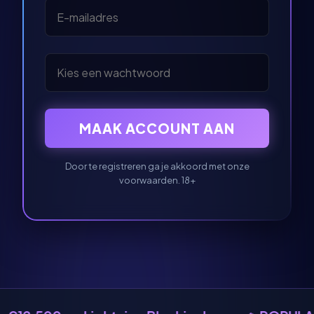
MAAK ACCOUNT AAN
Door te registreren ga je akkoord met onze
voorwaarden. 18+